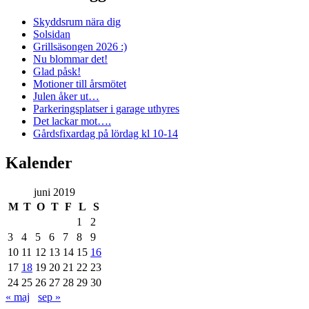
Skyddsrum nära dig
Solsidan
Grillsäsongen 2026 :)
Nu blommar det!
Glad påsk!
Motioner till årsmötet
Julen åker ut…
Parkeringsplatser i garage uthyres
Det lackar mot….
Gårdsfixardag på lördag kl 10-14
Kalender
juni 2019
M
T
O
T
F
L
S
1
2
3
4
5
6
7
8
9
10
11
12
13
14
15
16
17
18
19
20
21
22
23
24
25
26
27
28
29
30
« maj
sep »