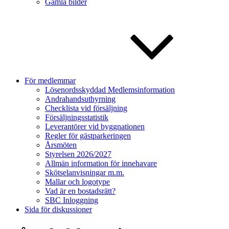
Gamla bilder
För medlemmar
Lösenordsskyddad Medlemsinformation
Andrahandsuthyrning
Checklista vid försäljning
Försäljningsstatistik
Leverantörer vid byggnationen
Regler för gästparkeringen
Årsmöten
Styrelsen 2026/2027
Allmän information för innehavare
Skötselanvisningar m.m.
Mallar och logotype
Vad är en bostadsrätt?
SBC Inloggning
Sida för diskussioner