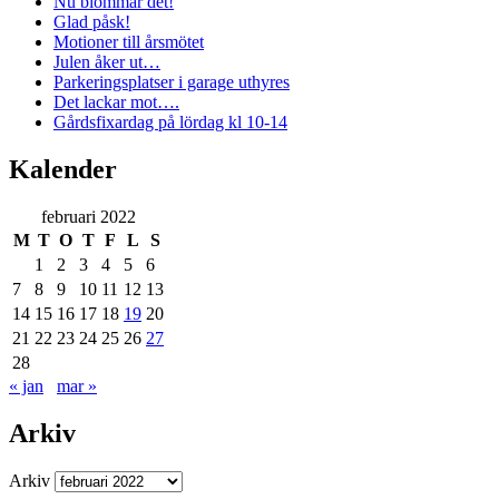
Nu blommar det!
Glad påsk!
Motioner till årsmötet
Julen åker ut…
Parkeringsplatser i garage uthyres
Det lackar mot….
Gårdsfixardag på lördag kl 10-14
Kalender
februari 2022
M
T
O
T
F
L
S
1
2
3
4
5
6
7
8
9
10
11
12
13
14
15
16
17
18
19
20
21
22
23
24
25
26
27
28
« jan
mar »
Arkiv
Arkiv