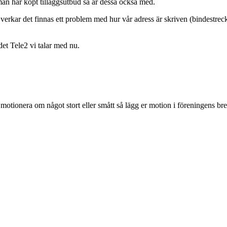
man har köpt tilläggsutbud så är dessa också med.
verkar det finnas ett problem med hur vår adress är skriven (bindestreck
t Tele2 vi talar med nu.
motionera om något stort eller smått så lägg er motion i föreningens bre