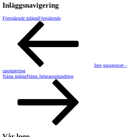
Inläggsnavigering
Föregående inlägg
Föregående
Inre garageport –
uppdatering
Nästa inlägg
Nästa
Julgransplundring
Vår logo