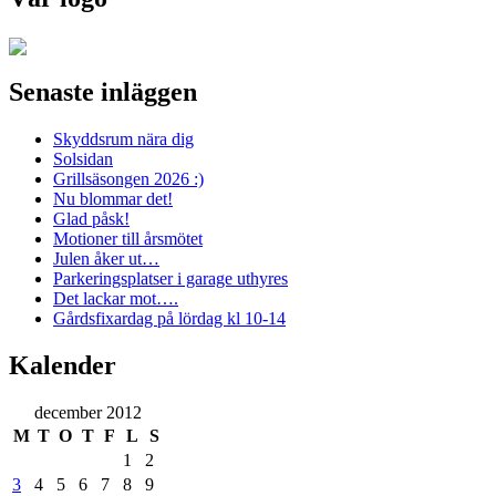
Senaste inläggen
Skyddsrum nära dig
Solsidan
Grillsäsongen 2026 :)
Nu blommar det!
Glad påsk!
Motioner till årsmötet
Julen åker ut…
Parkeringsplatser i garage uthyres
Det lackar mot….
Gårdsfixardag på lördag kl 10-14
Kalender
december 2012
M
T
O
T
F
L
S
1
2
3
4
5
6
7
8
9