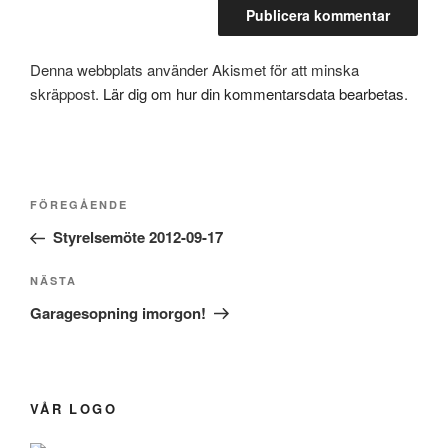
Denna webbplats använder Akismet för att minska
skräppost.
Lär dig om hur din kommentarsdata bearbetas
.
Inläggsnavigering
Föregående
FÖREGÅENDE
inlägg
Styrelsemöte 2012-09-17
Nästa
NÄSTA
inlägg
Garagesopning imorgon!
VÅR LOGO