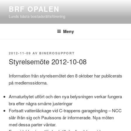
Hoppa
BRF OPALEN
till
Lunds bästa bostadsrättsförening
innehåll
Meny
PUBLICERAT
2012-11-09
AV
BINEROSUPPORT
Styrelsemöte 2012-10-08
Information från styrelsemötet den 8 oktober har publicerats
på medlemssidorna.
Armaturbytet utfört och den nya belysningen verkar fungera
bra efter några smärre justeringar
Fortsatt vattenläckage vid C-trappens garageingång – NCC
slår ifrån sig och Paulssons är informerade. Nya möten
med dessa parter väntar.