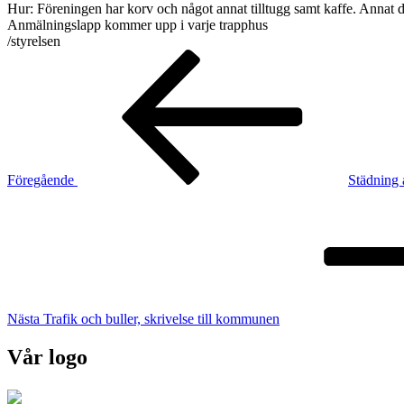
Hur: Föreningen har korv och något annat tilltugg samt kaffe. Annat d
Anmälningslapp kommer upp i varje trapphus
/styrelsen
Inläggsnavigering
Föregående
inlägg
Föregående
Städning 
Nästa
inlägg
Nästa
Trafik och buller, skrivelse till kommunen
Vår logo