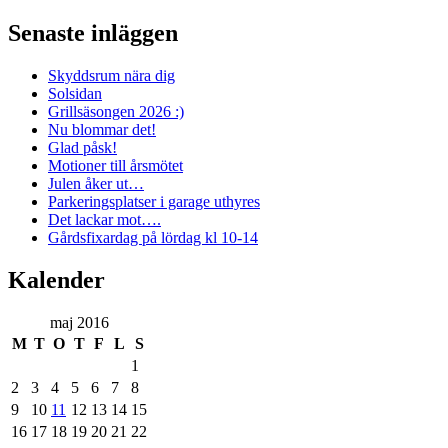
Senaste inläggen
Skyddsrum nära dig
Solsidan
Grillsäsongen 2026 :)
Nu blommar det!
Glad påsk!
Motioner till årsmötet
Julen åker ut…
Parkeringsplatser i garage uthyres
Det lackar mot….
Gårdsfixardag på lördag kl 10-14
Kalender
maj 2016
M
T
O
T
F
L
S
1
2
3
4
5
6
7
8
9
10
11
12
13
14
15
16
17
18
19
20
21
22