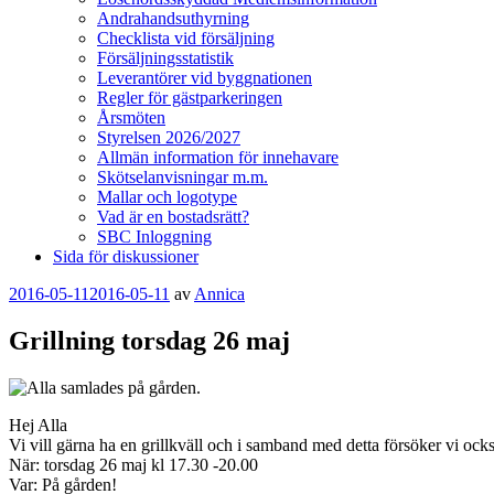
Andrahandsuthyrning
Checklista vid försäljning
Försäljningsstatistik
Leverantörer vid byggnationen
Regler för gästparkeringen
Årsmöten
Styrelsen 2026/2027
Allmän information för innehavare
Skötselanvisningar m.m.
Mallar och logotype
Vad är en bostadsrätt?
SBC Inloggning
Sida för diskussioner
Publicerat
2016-05-11
2016-05-11
av
Annica
Grillning torsdag 26 maj
Hej Alla
Vi vill gärna ha en grillkväll och i samband med detta försöker vi ock
När: torsdag 26 maj kl 17.30 -20.00
Var: På gården!