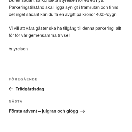
Parkeringstillstånd skall ligga synligt i framrutan och finns
det inget sådant kan du få en avgift på kronor 400:-/dygn.
Vi vill att våra gäster ska ha tillgång till denna parkering, allt
för för vår gemensamma trivsel!
/styrelsen
Inläggsnavigering
Föregående
FÖREGÅENDE
inlägg
Trädgårdsdag
Nästa
NÄSTA
inlägg
Första advent – julgran och glögg