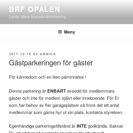
Hoppa
BRF OPALEN
till
Lunds bästa bostadsrättsförening
innehåll
Meny
PUBLICERAT
2017-10-15
AV
ANNICA
Gästparkeringen för gäster
För kännedom och en liten påminnelse !
Denna parkering är
ENBART
avsedd för medlemmars
gäster och inte för medlem självt eller inneboende. För Er
som har behov av fler garageplatser så finns det ett antal
medlemmar som gärna hyr ut sin plats, kontakta styrelsen.
Egenhändiga parkeringstillstånd är
INTE
godkända. Saknar
Du ett sådant så kontakta styrelsen för ett ett nytt.