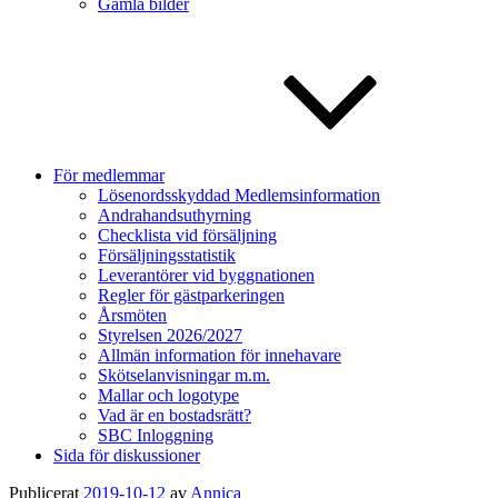
Gamla bilder
För medlemmar
Lösenordsskyddad Medlemsinformation
Andrahandsuthyrning
Checklista vid försäljning
Försäljningsstatistik
Leverantörer vid byggnationen
Regler för gästparkeringen
Årsmöten
Styrelsen 2026/2027
Allmän information för innehavare
Skötselanvisningar m.m.
Mallar och logotype
Vad är en bostadsrätt?
SBC Inloggning
Sida för diskussioner
Publicerat
2019-10-12
av
Annica