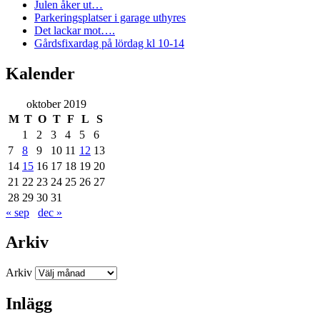
Julen åker ut…
Parkeringsplatser i garage uthyres
Det lackar mot….
Gårdsfixardag på lördag kl 10-14
Kalender
oktober 2019
M
T
O
T
F
L
S
1
2
3
4
5
6
7
8
9
10
11
12
13
14
15
16
17
18
19
20
21
22
23
24
25
26
27
28
29
30
31
« sep
dec »
Arkiv
Arkiv
Inlägg