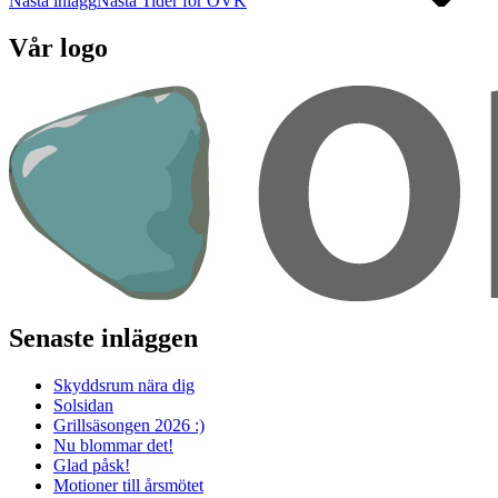
Nästa inlägg
Nästa
Tider för OVK
Vår logo
Senaste inläggen
Skyddsrum nära dig
Solsidan
Grillsäsongen 2026 :)
Nu blommar det!
Glad påsk!
Motioner till årsmötet