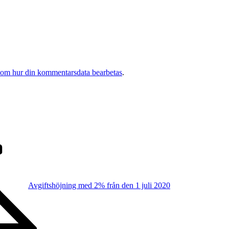
 om hur din kommentarsdata bearbetas
.
Avgiftshöjning med 2% från den 1 juli 2020