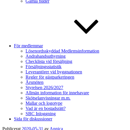
Gamla bilder
För medlemmar
Lösenordsskyddad Medlemsinformation
Andrahandsuthyrning
Checklista vid försäljning
Försäljningsstatistik
Leverantörer vid byggnationen
Regler för gästparkeringen
Årsmöten
Styrelsen 2026/2027
Allmän information för innehavare
Skötselanvisningar m.m.
Mallar och logotype
Vad är en bostadsrätt?
SBC Inloggning
Sida för diskussioner
Publicerat
2020-05-31
av
Annica